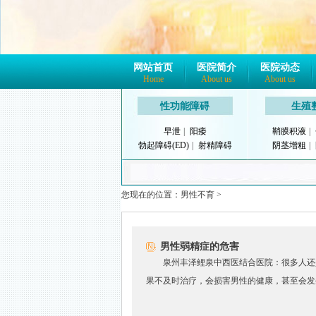
网站首页
医院简介
医院动态
Home
About us
About us
性功能障碍
生殖
早泄
|
阳痿
鞘膜积液
|
勃起障碍(ED)
|
射精障碍
阴茎增粗
|
您现在的位置：
男性不育
>
男性弱精症的危害
泉州丰泽鲤泉中西医结合医院：很多人还
果不及时治疗，会损害男性的健康，甚至会发生