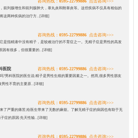
咨询热线：
0595-22799886
点击咨询>>>
，前列腺增生和前列腺肿大，睾丸炎和附睾炎等。这些疾病不仅具有相似的
这两种疾病的治疗方...
[详细]
咨询热线：
0595-22799886
点击咨询>>>
它是指精液中没有精子，是较难治疗的不育症之一。无精子症是男性的高发
因有很多，但很重要的...
[详细]
科医院
咨询热线：
0595-22799886
点击咨询>>>
吗?男科医院的医生说:精子是男性生殖的重要因素之一。然而,很多男性朋友
男性不育的主要原...
[详细]
咨询热线：
0595-22799886
点击咨询>>>
来了严重的痛苦,给医生带来了无数的麻烦。了解无精子症的病因也有助于无
症的原因:先天性输...
[详细]
咨询热线：
0595-22799886
点击咨询>>>