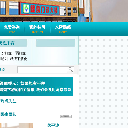
免费咨询
预约挂号
来院路线
Free
Register
Route
男性不育
|
少精症
|
弱精症
曲张
|
精液不液化
皮炎
热点关注
医生团队
朱平波