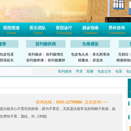
医院报道
医生团队
医院诊疗
就诊指南
男科咨询
Honor
Expert
Technology
Treatment
Consultation
整形
前列腺疾病
生殖感染
包皮包茎
前列腺炎
|
前列腺增生
包皮龟头炎
|
睾丸附睾炎
无精症
阴茎延长
前列腺疼痛
|
前列腺囊肿
精囊炎
|
尿道炎
精索静脉
前列腺炎
早泄
阳痿
包皮过长
包茎
包
咨询热线：
0595-22799886
点击咨询>>>
是比较关心不育症的疾病，因为不育症，尤其是比较常见的弱精子疾病，如
男性不育。因此，许...
[详细]