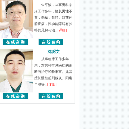
朱平波，从事男科临
床工作多年，擅长男性不
育，弱精，死精。对前列
腺疾病，性功能障碍有独
特的见解与治...
[详细]
沈弼文
从事临床工作多年
来，对男科常见疾病的诊
断与治疗经验丰富。尤其
擅长慢性前列腺炎、阳痿
早泄等...
[详细]