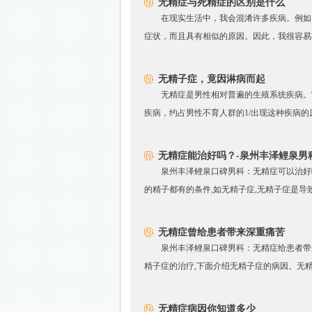
无精症与死精症的区别是什么
在现实生活中，我会混淆许多疾病。例如
症状，而且具有相似的原因。因此，我很容易将
无精子症，竟因淋病而起
无精症是男性相对普遍的生殖系统疾病。
疾病，约占男性不育人群的1/出现这种疾病的原
无精症能治好吗？-泉州丰泽鲤泉男
泉州丰泽鲤泉口碑男科：无精症可以治好
的精子都有的条件,如无精子症,无精子症是导致
无精症曾给患者带来深重痛苦
泉州丰泽鲤泉口碑男科：无精症给患者带
精子症的治疗,下面介绍无精子症的病因。无精子
无精症病因你知道多少